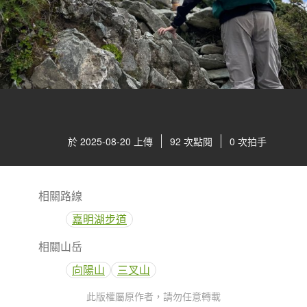
於 2025-08-20 上傳
92 次點閱
0 次拍手
相關路線
嘉明湖步道
相關山岳
向陽山
三叉山
此版權屬原作者，請勿任意轉載