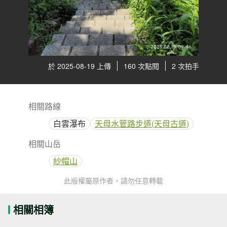
於 2025-08-19 上傳
160 次點閱
2 次拍手
相關路線
白雲瀑布
天母水管路步道(天母古道)
相關山岳
紗帽山
此版權屬原作者，請勿任意轉載
相關相簿