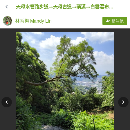
天母水管路步道→天母古道→磺溪→白雲瀑布【發現陽明山、臺北健走趣】
林香梅 Mandy Lin
關注他