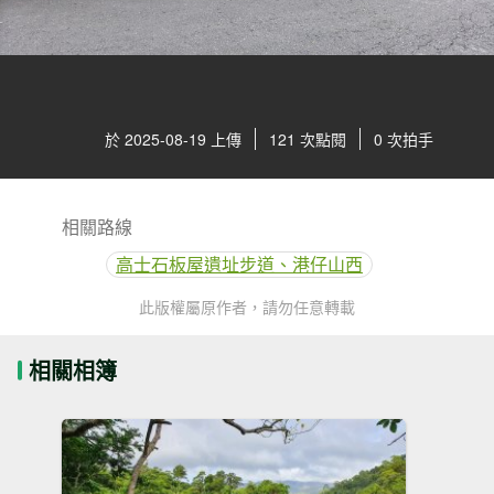
於 2025-08-19 上傳
121 次點閱
0 次拍手
相關路線
高士石板屋遺址步道、港仔山西
此版權屬原作者，請勿任意轉載
相關相簿