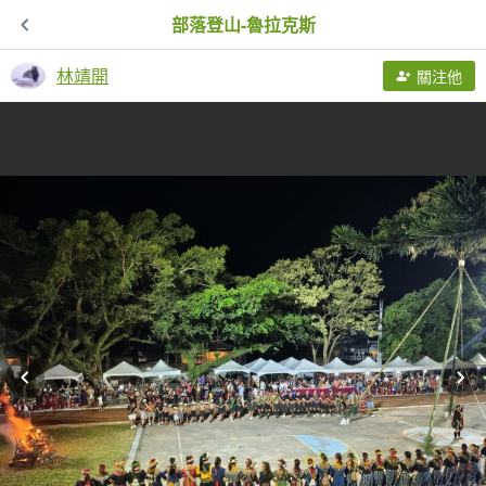
部落登山-魯拉克斯
林靖開
關注他