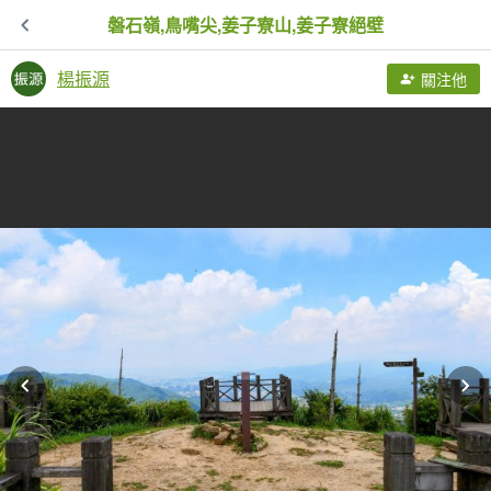
磐石嶺,鳥嘴尖,姜子寮山,姜子寮絕壁
楊振源
關注他