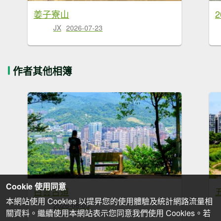
姜子寮山
2
JX
2026-07-23
作者其他相簿
Cookie 使用同意
白雲古道
本網站使用 Cookies 以提昇您的使用體驗及統計網路流量相
2026-08-05
關資料。繼續使用本網站表示您同意我們使用 Cookies。若