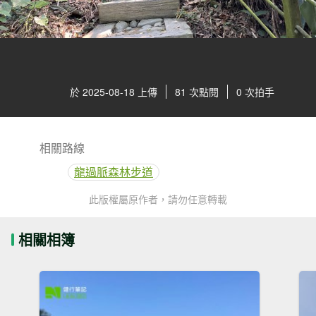
於 2025-08-18 上傳
81 次點閱
0 次拍手
相關路線
龍過脈森林步道
此版權屬原作者，請勿任意轉載
相關相簿