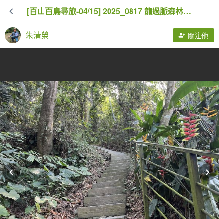
[百山百鳥尋旅-04/15] 2025_0817 龍過脈森林步道
朱清榮
關注他