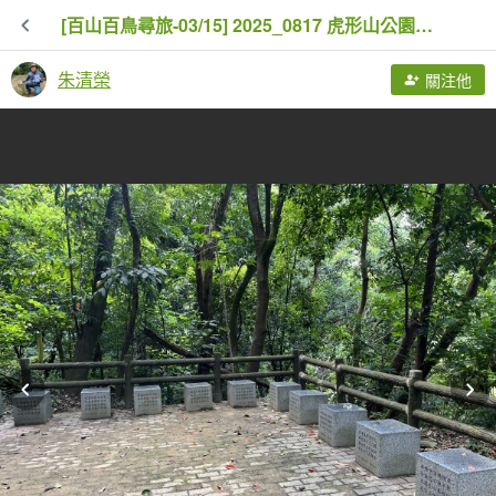
[百山百鳥尋旅-03/15] 2025_0817 虎形山公園步道
朱清榮
關注他