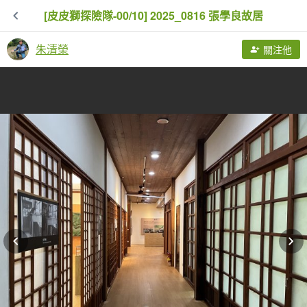
[皮皮獅探險隊-00/10] 2025_0816 張學良故居
朱清榮
關注他