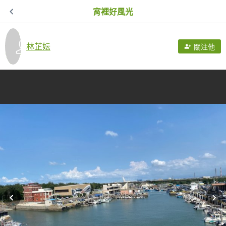
宵裡好風光
林芷妘
關注他