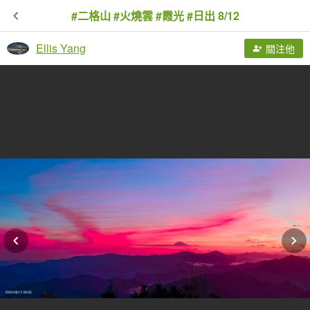
#二格山 #火燒雲 #霞光 #日出 8/12
Ellis Yang
關注他