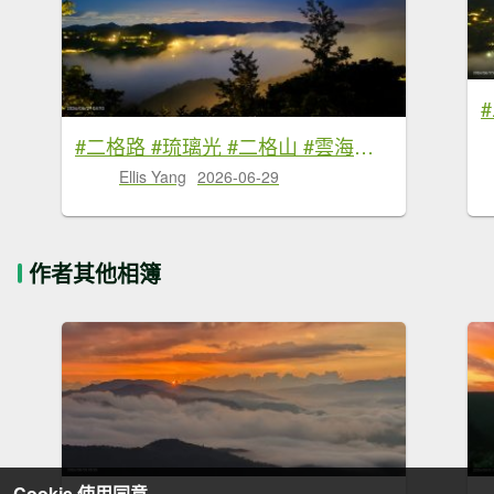
#二格路 #琉璃光 #二格山 #雲海流瀑 #日出 #火燒雲 6/29
Ellis Yang
2026-06-29
作者其他相簿
Cookie 使用同意