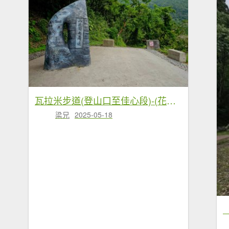
瓦拉米步道(登山口至佳心段)-(花蓮)臺灣百大必訪步道
梁兄
2025-05-18