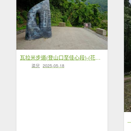
瓦拉米步道(登山口至佳心段)-(花蓮)臺灣百大必訪步道
梁兄
2025-05-18