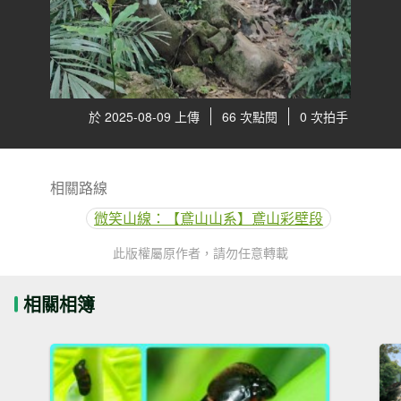
於 2025-08-09 上傳
66 次點閱
0 次拍手
相關路線
微笑山線：【鳶山山系】鳶山彩壁段
此版權屬原作者，請勿任意轉載
相關相簿