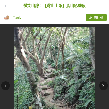
微笑山線：【鳶山山系】鳶山彩壁段
Tank
關注他