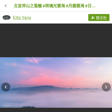
北宜郊山之濫觴 #琉璃光雲海 #月圓雲海 #日出雲海 #火燒雲 8/9
Ellis Yang
關注他