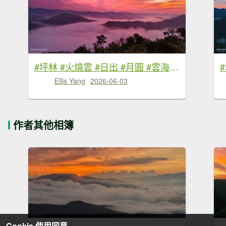
#坪林 #火燒雲 #日出 #月圓 #雲海 #觀音圈 #金山賞蝶 6/3&4&16/30
Ellis Yang
2026-06-03
作者其他相簿
Cookie 使用同意