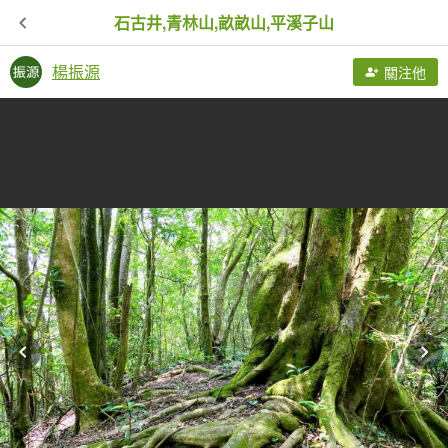
石古井,青林山,畝畝山,平溪子山
楊振源
關注他