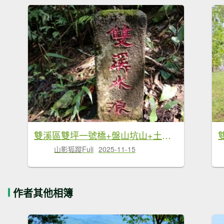
雙溪區雙坪一號橋+盤山坑山+土地公山+474峰+石硿子越嶺古道O型
山影狐蹤Fuli
2025-11-15
作者其他相簿