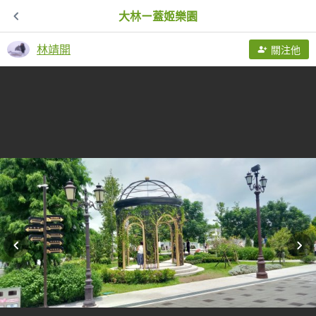
大林ー蓋姬樂園
林靖開
關注他