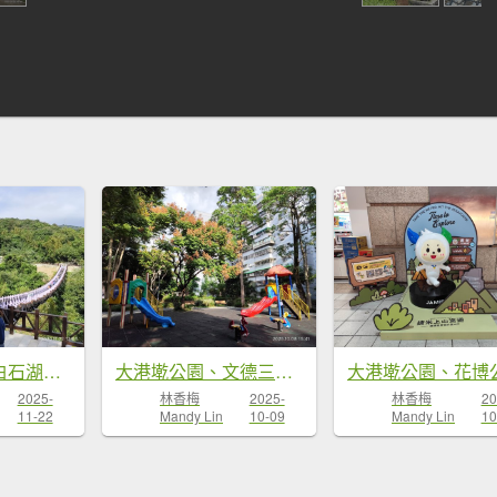
內湖碧山巖、白石湖吊橋
大港墘公園、文德三號公園【臺北健走趣】
2025-
林香梅
2025-
林香梅
20
11-22
Mandy Lin
10-09
Mandy Lin
10