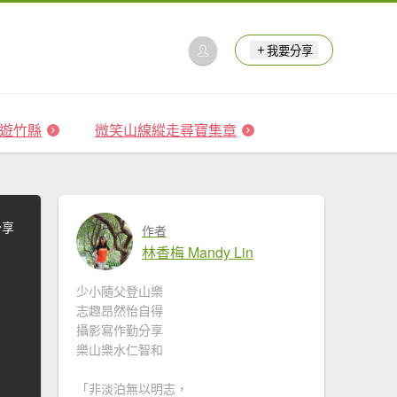
我要分享
 森遊竹縣
微笑山線縱走尋寶集章
分享
作者
林香梅 Mandy Lin
少小隨父登山樂
志趣昂然怡自得
攝影寫作勤分享
樂山樂水仁智和
「非淡泊無以明志，