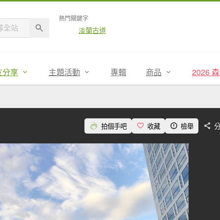
熱門關鍵字
淡蘭古道
友分享
主題活動
專輯
商品
2026
拍個手吧
收藏
檢舉