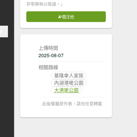
非寧靜無以致遠。」
關注他
上傳時間
2025-08-07
相關路線
基隆傘人家族
內湖港墘公園
大港墘公園
此版權屬原作者，請勿任意轉載