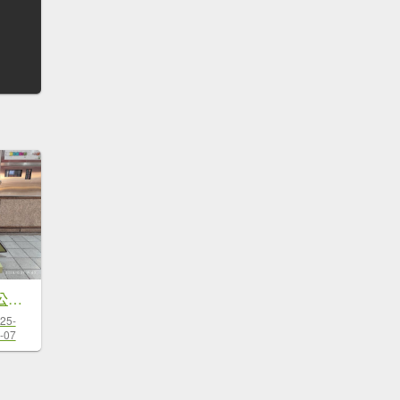
大港墘公園、花博公園圓山園區、臺北市立美術館【臺北健走趣】
25-
-07