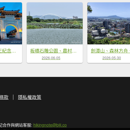
自由廣場、中正紀念堂、國家戲劇院、國家音樂廳
板橋石雕公園、農村公園、華江人工濕地、新海一期人工濕地、新月橋
2026-06-05
2026-05-30
條款
隱私權政策
記合作與網站客服:
hikingnote@biji.co