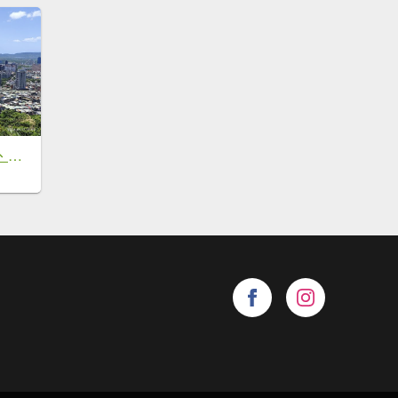
劍潭山、森林方舟、微風平台、圓山水神社、劍潭公園、八二三砲戰紀念公園