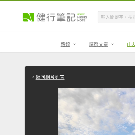
路線
精選文章
山
返回相片列表