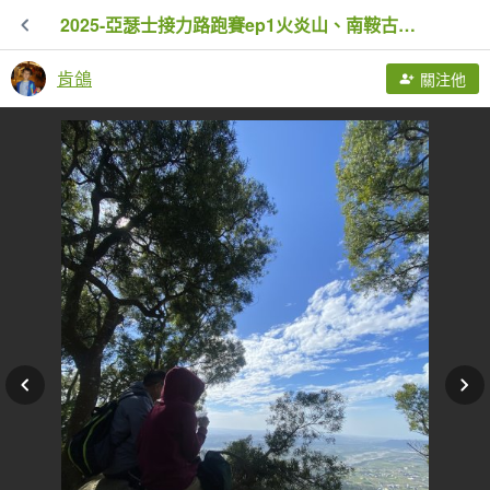
2025-亞瑟士接力路跑賽ep1火炎山、南鞍古道0走
肯鴿
關注他