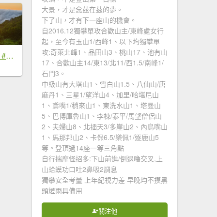
大景，才是念茲在茲的夢。
下了山，才有下一座山的機會。
自2016.12獨攀單攻合歡山主/東峰處女行
起，至今有玉山1/西峰1、以下均獨攀單
攻:奇萊北峰1、品田山3、桃山17、池有山
#新店四十份 #雲瀑 #翡翠水庫壩頂 #日出 #雲海 #觀音圈 7/6&7&19
17、合歡山主14/東13/北11/西1.5/南峰1/
石門3。
中級山有大塔山1、雪白山1.5、八仙山/唐
麻丹1、三星1/望洋山4、加里/哈堪尼山
1、鳶嘴1/稍來山1、東洗水山1、塔曼山
5、巴博庫魯山1、李棟/泰平/馬望僧侶山
2、夫婦山8、北插天3/多崖山2、內鳥嘴山
1、馬那邦山2、卡保6.5/樂佩1/逐鹿山5
等。登頂過14座一等三角點
自行揣摩怪招多:下山前進/倒退嚕交叉,上
山蛤蟆功口吐2鼻吸2調息
獨攀安全考量 上年紀視力差 早晚均不摸黑
頭燈雨具備用
關注他