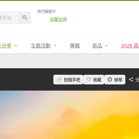
熱門關鍵字
淡蘭古道
友分享
主題活動
專輯
商品
2026
拍個手吧
收藏
檢舉