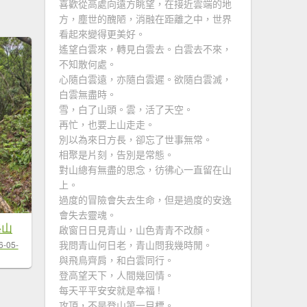
喜歡從高處向遠方眺望，在接近雲端的地
方，塵世的醜陋，消融在距離之中，世界
看起來變得更美好。
遙望白雲來，轉見白雲去。白雲去不來，
不知散何處。
心隨白雲遠，亦隨白雲遲。欲隨白雲滅，
白雲無盡時。
雪，白了山頭。雲，活了天空。
再忙，也要上山走走。
別以為來日方長，卻忘了世事無常。
相聚是片刻，告別是常態。
對山總有無盡的思念，彷彿心一直留在山
上。
過度的冒險會失去生命，但是過度的安逸
會失去靈魂。
格山
啟窗日日見青山，山色青青不改顏。
我問青山何日老，青山問我幾時閒。
6-05-
與飛鳥齊肩，和白雲同行。
登高望天下，人間幾回情。
每天平平安安就是幸福 !
攻頂，不是登山第一目標。