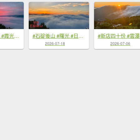
#翡翠水庫壩頂 #霞光 #火燒雲 #日出 #雲海 #山羌 8/1&5&6
#石碇後山 #曙光 #日出 #雲海 7/18
2026-07-18
2026-07-06