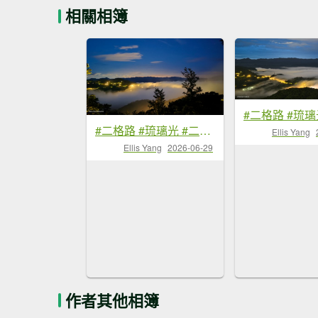
相關相簿
#二格路 #琉璃光 #二格山 #雲海流瀑 #日出 #火燒雲 6/29
Ellis Yang
Ellis Yang
2026-06-29
作者其他相簿