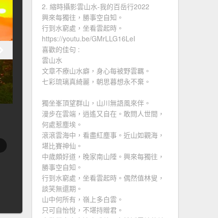
2. 縮時攝影雲山水-我的百岳行2022
興來每獨往，勝事空自知。
行到水窮處，坐看雲起時。
https://youtu.be/GMrLLG16LeI
喜歡的佳句 :
雲山水
文章不療山水癖，身心每被野雲羈。
七彩琉璃真綺麗，朝思暮想永不棄。
獨坐峯頂望群山，山川無語風來伴。
漫步在雲端，逍遙又自在。敢問人世間，
何處惹塵埃。
滾滾雲海中，看盡紅塵事。近山如觀海，
堪比賽神仙。
中歲頗好道，晚家南山陲。興來每獨往，
勝事空自知。
行到水窮處，坐看雲起時。偶然值林叟，
談笑無還期。
山中何所有，嶺上多白雲。
只可自怡悅，不堪持贈君。