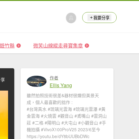
我要分享
 森遊竹縣
微笑山線縱走尋寶集章
作者
分享
Ellis Yang
雖然拍照技術很差&器材很爛但美景天
成，個人最喜歡的拙作 :
#台灣真水 #琉璃光雲海​ #琉璃光雲瀑​​ #黃
金雲海 #火燒雲​ #觀音山​ #鳶嘴山 #雲洞山
莊 #二格​ #陽明山​ #大屯山 #小觀音山 #手
機拍攝 #VivoX100ProV25 2023/6至今
https://youtu.be/dY8bUUBbDWc