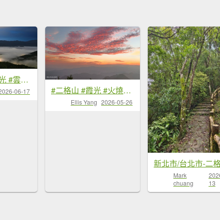
#二格路 #琉璃光 #雲瀑 #二格山 #雲海流瀑 #日出 6/17&18
#二格山 #霞光 #火燒雲 #日出 #雲海 #漁人碼頭 #夕陽 5/26
2026-06-17
Ellis Yang
2026-05-26
新北市/台北市-二
Mark
202
chuang
13