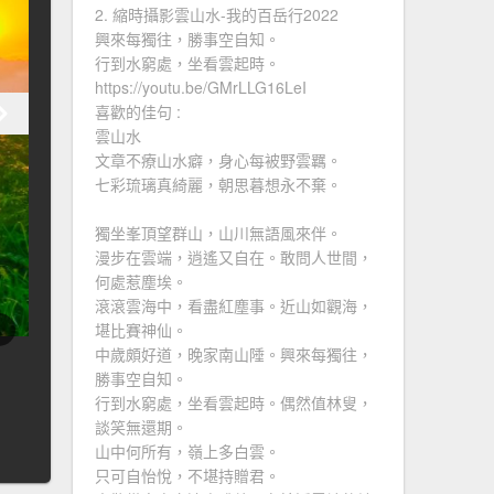
2. 縮時攝影雲山水-我的百岳行2022
興來每獨往，勝事空自知。
行到水窮處，坐看雲起時。
https://youtu.be/GMrLLG16LeI
喜歡的佳句 :
雲山水
文章不療山水癖，身心每被野雲羈。
七彩琉璃真綺麗，朝思暮想永不棄。
獨坐峯頂望群山，山川無語風來伴。
漫步在雲端，逍遙又自在。敢問人世間，
何處惹塵埃。
滾滾雲海中，看盡紅塵事。近山如觀海，
堪比賽神仙。
中歲頗好道，晚家南山陲。興來每獨往，
勝事空自知。
行到水窮處，坐看雲起時。偶然值林叟，
談笑無還期。
山中何所有，嶺上多白雲。
只可自怡悅，不堪持贈君。