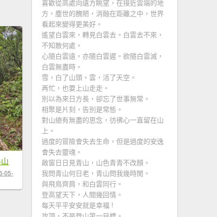
喜歡從高處向遠方眺望，在接近雲端的地
方，塵世的醜陋，消融在距離之中，世界
看起來變得更美好。
遙望白雲來，轉見白雲去。白雲去不來，
不知散何處。
心隨白雲遠，亦隨白雲遲。欲隨白雲滅，
白雲無盡時。
雪，白了山頭。雲，活了天空。
再忙，也要上山走走。
別以為來日方長，卻忘了世事無常。
相聚是片刻，告別是常態。
對山總有無盡的思念，彷彿心一直留在山
上。
過度的冒險會失去生命，但是過度的安逸
會失去靈魂。
格山
啟窗日日見青山，山色青青不改顏。
我問青山何日老，青山問我幾時閒。
6-05-
與飛鳥齊肩，和白雲同行。
登高望天下，人間幾回情。
每天平平安安就是幸福 !
攻頂，不是登山第一目標。