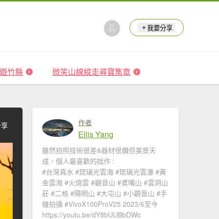
我要分享
 森遊竹縣
微笑山線縱走尋寶集章
作者
分享
Ellis Yang
雖然拍照技術很差&器材很爛但美景天
成，個人最喜歡的拙作 :
#台灣真水 #琉璃光雲海​ #琉璃光雲瀑​​ #黃
金雲海 #火燒雲​ #觀音山​ #鳶嘴山 #雲洞山
莊 #二格​ #陽明山​ #大屯山 #小觀音山 #手
機拍攝 #VivoX100ProV25 2023/6至今
https://youtu.be/dY8bUUBbDWc