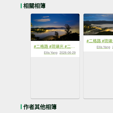
相關相簿
#二格路 #琉璃光 #二格山 #雲海流瀑 #日出 #火燒雲 6/29
Ellis Yang
Ellis Yang
2026-06-29
作者其他相簿