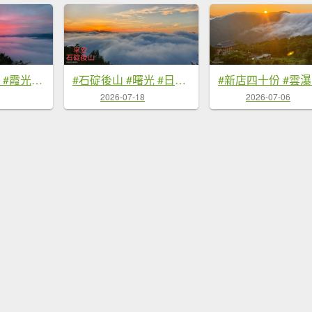
#翡翠水庫壩頂 #霞光 #火燒雲 #日出 #雲海 #山羌 8/1&5&6
#石碇後山 #曙光 #日出 #雲海 7/18
2026-07-18
2026-07-06