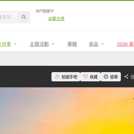
熱門關鍵字
淡蘭古道
友分享
主題活動
專輯
商品
2026
拍個手吧
收藏
檢舉