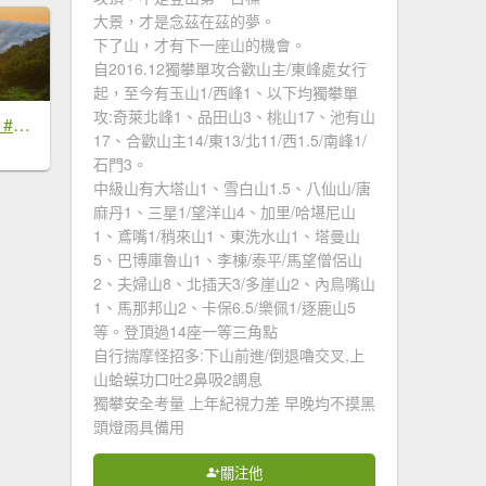
大景，才是念茲在茲的夢。
下了山，才有下一座山的機會。
自2016.12獨攀單攻合歡山主/東峰處女行
起，至今有玉山1/西峰1、以下均獨攀單
攻:奇萊北峰1、品田山3、桃山17、池有山
#新店四十份 #雲瀑 #翡翠水庫壩頂 #日出 #雲海 #觀音圈 7/6&7&19
17、合歡山主14/東13/北11/西1.5/南峰1/
石門3。
中級山有大塔山1、雪白山1.5、八仙山/唐
麻丹1、三星1/望洋山4、加里/哈堪尼山
1、鳶嘴1/稍來山1、東洗水山1、塔曼山
5、巴博庫魯山1、李棟/泰平/馬望僧侶山
2、夫婦山8、北插天3/多崖山2、內鳥嘴山
1、馬那邦山2、卡保6.5/樂佩1/逐鹿山5
等。登頂過14座一等三角點
自行揣摩怪招多:下山前進/倒退嚕交叉,上
山蛤蟆功口吐2鼻吸2調息
獨攀安全考量 上年紀視力差 早晚均不摸黑
頭燈雨具備用
關注他