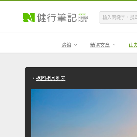
路線
精選文章
山
返回相片列表