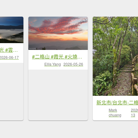
#二格路 #琉璃光 #雲瀑 #二格山 #雲海流瀑 #日出 6/17&18
#二格山 #霞光 #火燒雲 #日出 #雲海 #漁人碼頭 #夕陽 5/26
2026-06-17
Ellis Yang
2026-05-26
新北市/台北市-二
Mark
202
chuang
13