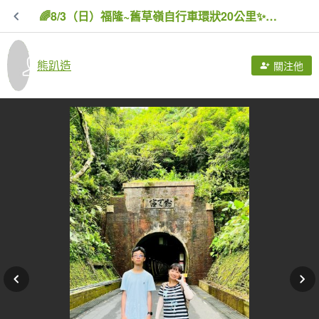
🌈8/3（日）福隆~舊草嶺自行車環狀20公里✨FB：熊熊趴爬走🌈
熊趴造
關注他