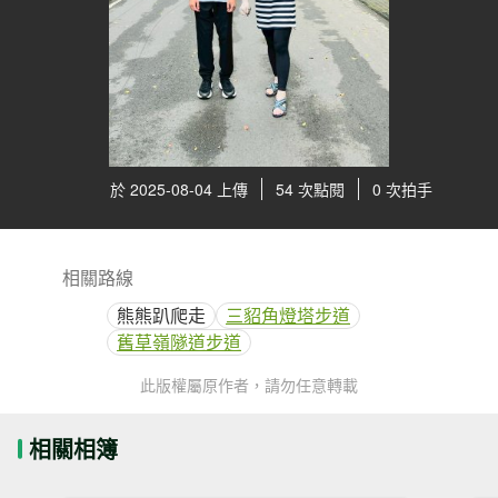
於 2025-08-04 上傳
54 次點閱
0 次拍手
相關路線
熊熊趴爬走
三貂角燈塔步道
舊草嶺隧道步道
此版權屬原作者，請勿任意轉載
相關相簿