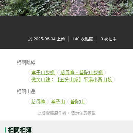
於 2025-08-04 上傳
140 次點閱
0 次拍手
相關路線
孝子山步道
慈母峰、普陀山步道
微笑山線：【五分山系】平溪小黃山段
相關山岳
慈母峰
孝子山
普陀山
此版權屬原作者，請勿任意轉載
相關相簿