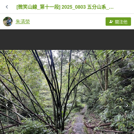
[微笑山線_第十一段] 2025_0803 五分山系_平溪小黃山段
朱清榮
關注他