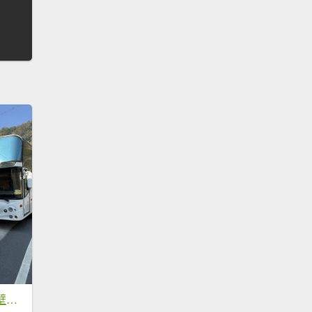
20260322[公車]石壁山&嘉南雲峰