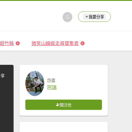
我要分享
 森遊竹縣
微笑山線縱走尋寶集章
分享
作者
阿瑞
關注他