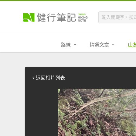
路線
精選文章
山
返回相片列表