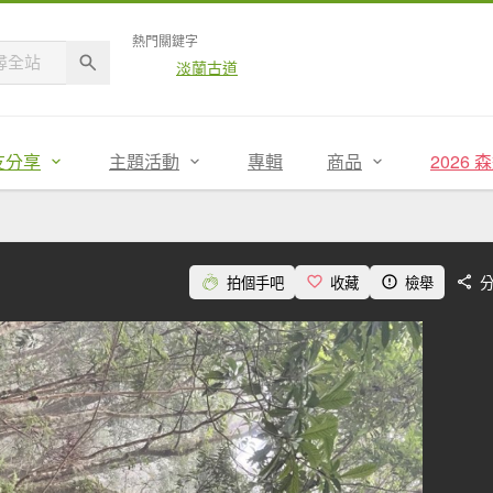
熱門關鍵字
淡蘭古道
友分享
主題活動
專輯
商品
2026
拍個手吧
收藏
檢舉