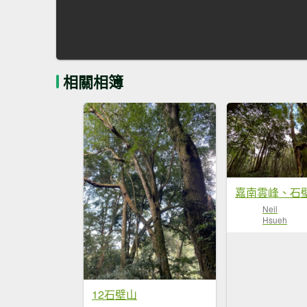
相關相簿
嘉南雲峰、石
Neil
Hsueh
12石壁山