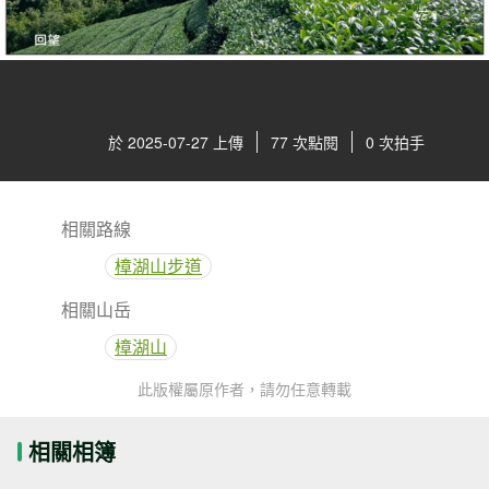
於 2025-07-27 上傳
77 次點閱
0 次拍手
相關路線
樟湖山步道
相關山岳
樟湖山
此版權屬原作者，請勿任意轉載
相關相簿