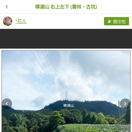
樟湖山 右上左下 (雲林、古坑)
*花ㄦ
關注他