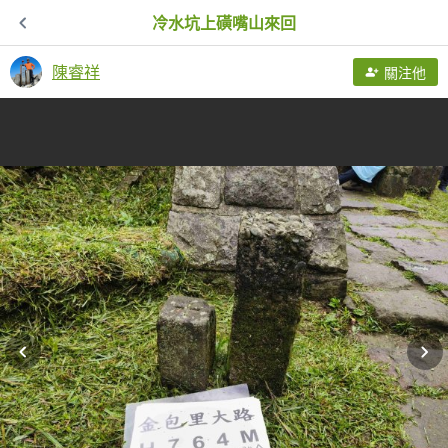
冷水坑上磺嘴山來回
陳睿祥
關注他