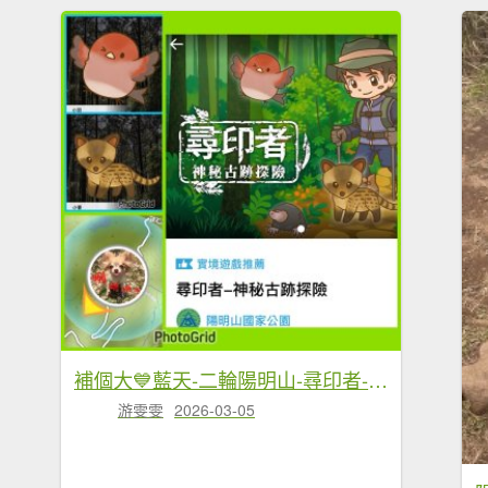
補個大💙藍天-二輪陽明山-尋印者-神秘古蹟探險12條步道
游雯雯
2026-03-05