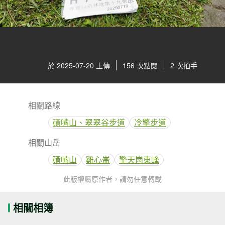
於 2025-07-20 上傳
156 次點閱
2 次拍手
相關路線
磺嘴山、翠翠谷步道
冷擎步道
相關山岳
磺嘴山
雞心崙
擎天崗東峰
此版權屬原作者，請勿任意轉載
相關相簿