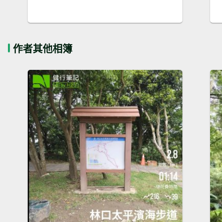
作者其他相簿