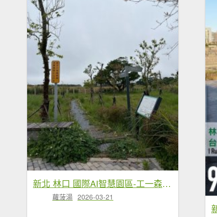
新北 林口 國際AI智慧園區-工一森林小徑-雪花步道-祖師巖登山步道-湖內公園
蘿菠湯
2026-03-21