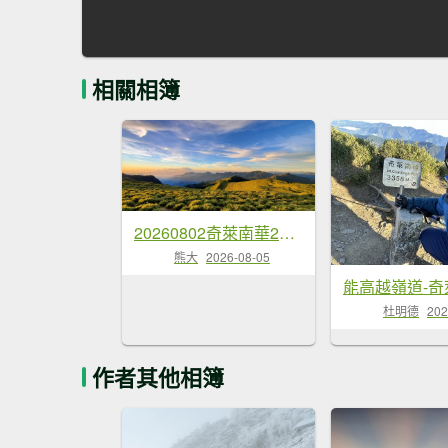
相關相簿
20260802奇萊南華2天1夜，住宿五星級山屋
熊大
2026-08-05
能高越嶺道-奇
杜明德
202
作者其他相簿