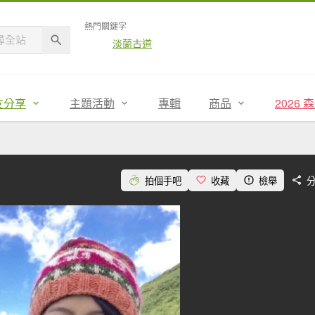
熱門關鍵字
淡蘭古道
友分享
主題活動
專輯
商品
2026
拍個手吧
收藏
檢舉