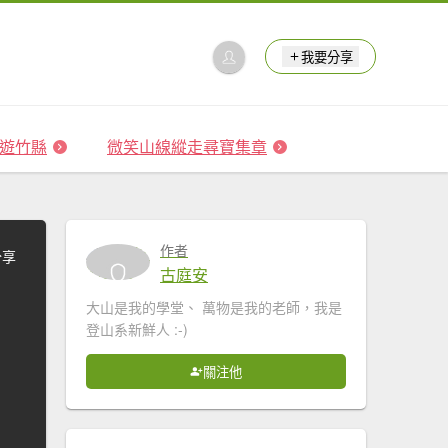
我要分享
 森遊竹縣
微笑山線縱走尋寶集章
作者
分享
古庭安
大山是我的學堂、 萬物是我的老師，我是
登山系新鮮人 :-)
關注他