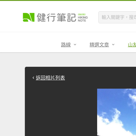
路線
精選文章
山
返回相片列表