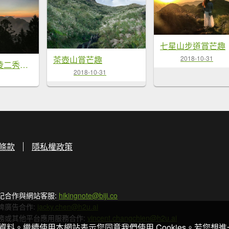
七星山步道賞芒趣
2018-10-31
茶壺山賞芒趣
桃喀威龍（武陵二秀輕鬆行）
2018-10-31
條款
隱私權政策
記合作與網站客服:
hikingnote@biji.co
牌廣告合作:
jacky.chen@h2u.ai
務或其他平台應用服務合作:
vincent.changchien@h2u.ai
關資料。繼續使用本網站表示您同意我們使用 Cookies。若您