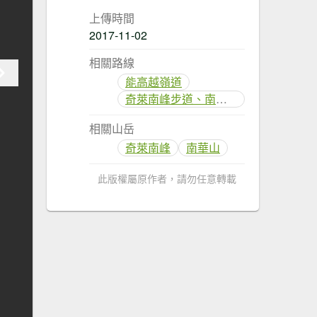
上傳時間
2017-11-02
相關路線
能高越嶺道
奇萊南峰步道、南華山步道(奇萊南華)
相關山岳
奇萊南峰
南華山
此版權屬原作者，請勿任意轉載