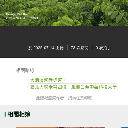
於 2025-07-14 上傳
73 次點閱
0 次拍手
相關路線
大溝溪溪畔步道
臺北大縱走第四段：風櫃口至中華科技大學
此版權屬原作者，請勿任意轉載
相關相簿