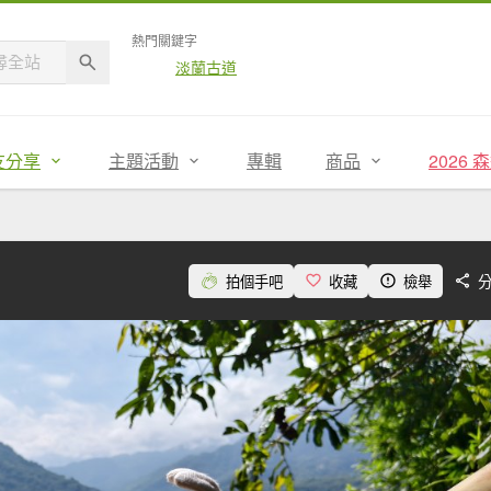
熱門關鍵字
淡蘭古道
友分享
主題活動
專輯
商品
2026
拍個手吧
收藏
檢舉