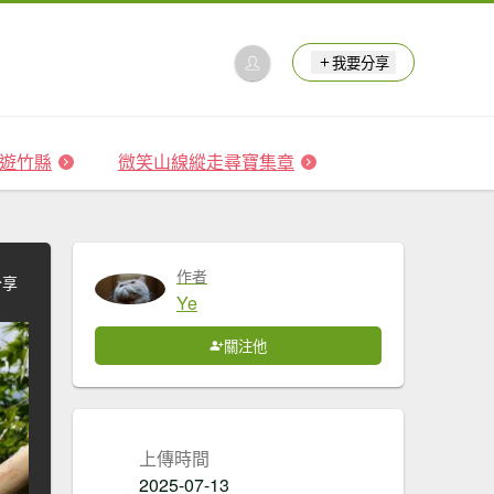
我要分享
 森遊竹縣
微笑山線縱走尋寶集章
作者
分享
Ye
關注他
上傳時間
2025-07-13