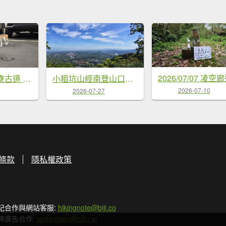
藤坪+猿山+六寮古道 O型-2026/07/26
小粗坑山經南登山口上石門山Ｏ型-2026/07/18
2026-07-10
2026-07-27
條款
隱私權政策
記合作與網站客服:
hikingnote@biji.co
牌廣告合作:
jacky.chen@h2u.ai