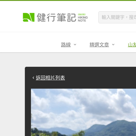
路線
精選文章
山
返回相片列表