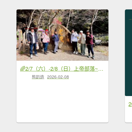
🌈2/7（六）-2/8（日）上帝部落~司馬庫斯神木2日深度之旅✨FB：熊熊趴爬走🌈🌈
熊趴造
2026-02-08