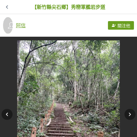
【新竹縣尖石鄉】秀巒軍艦岩步道
阿信
關注他