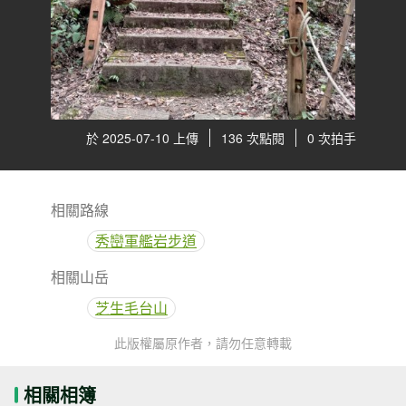
於 2025-07-10 上傳
136 次點閱
0 次拍手
相關路線
秀巒軍艦岩步道
相關山岳
芝生毛台山
此版權屬原作者，請勿任意轉載
相關相簿