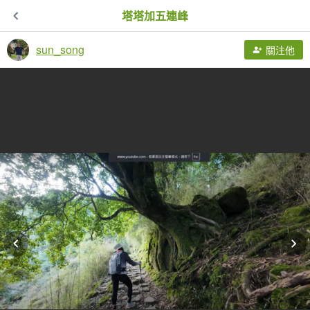
塔塔加五連峰
sun_song
關注他