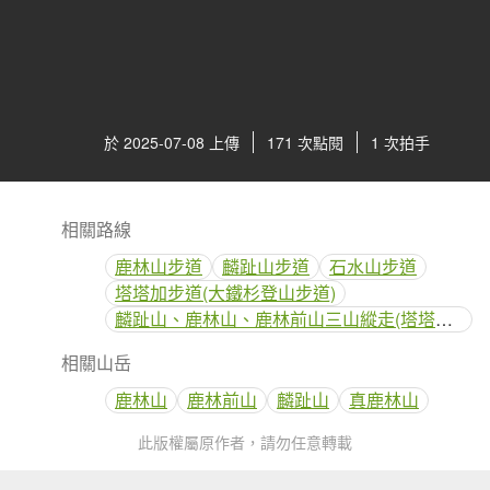
於 2025-07-08 上傳
171 次點閱
1 次拍手
相關路線
鹿林山步道
麟趾山步道
石水山步道
塔塔加步道(大鐵杉登山步道)
麟趾山、鹿林山、鹿林前山三山縱走(塔塔加三山)
相關山岳
鹿林山
鹿林前山
麟趾山
真鹿林山
此版權屬原作者，請勿任意轉載