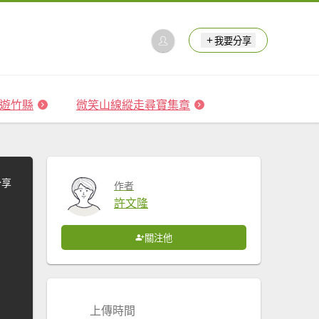
我要分享
 森遊竹縣
微笑山線縱走尋寶集章
分享
作者
許文隆
關注他
上傳時間