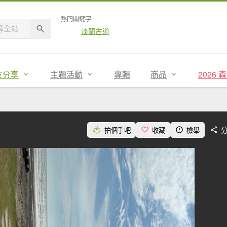
熱門關鍵字
淡蘭古道
友分享
主題活動
專輯
商品
2026
拍個手吧
收藏
檢舉