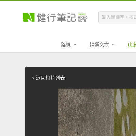
路線
精選文章
山
返回相片列表