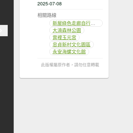
2025-07-08
相關路線
新屋綠色走廊自行車道
大湳森林公園
霄裡玉元宮
忠貞新村文化園區
永安海螺文化館
此版權屬原作者，請勿任意轉載