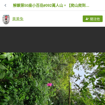
解鎖第50座小百岳#092萬人山。【爬山爬到會上癮，會不會爬到沒朋友🤣🤣】
美美兔
關注他