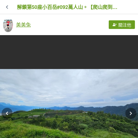
解鎖第50座小百岳#092萬人山。【爬山爬到會上癮，會不會爬到沒朋友🤣🤣】
美美兔
關注他