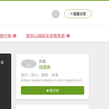
我要分享
 森遊竹縣
微笑山線縱走尋寶集章
作者
分享
徐廣堯
旅行、爬山、園藝、美食
(https://www.instagram.com/rogershyu/)
關注他