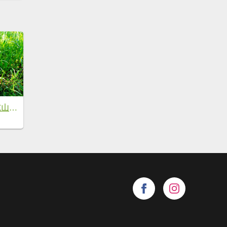
新北-宜蘭 大石壁坑山、五酒桶山、龍崗山、灣坑頭山