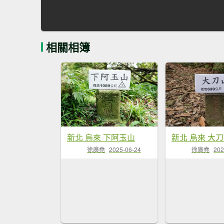
相關相簿
新北 烏來 下阿玉山
徐廣堯
2025-06-24
徐廣堯
202