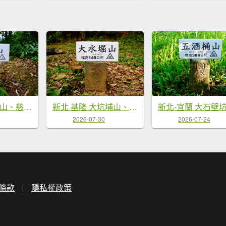
新北 平溪 孝子山、慈母峰、普陀山、中央尖、臭頭山
新北 基隆 大坑埔山、月眉山、長命山、大水堀山、金交椅山、紅淡山、鳥嘴山西峰
2026-07-30
2026-07-24
條款
隱私權政策