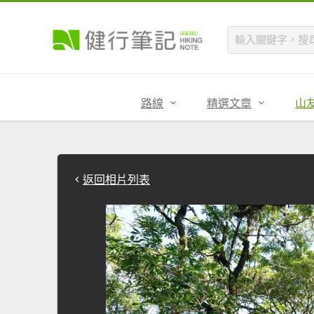
路線
精選文章
山
返回相片列表