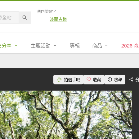
熱門關鍵字
淡蘭古道
友分享
主題活動
專輯
商品
2026
拍個手吧
收藏
檢舉