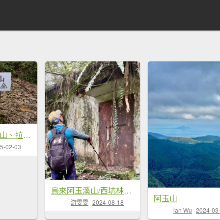
新北 烏來 大刀山、拉樸山、阿玉溪山
5-02-03
烏來阿玉溪山/西坑林道/探勘派出護管所彈藥庫遺址至獅坑橋
阿玉山
游雯雯
2024-08-18
lan Wu
2024-03