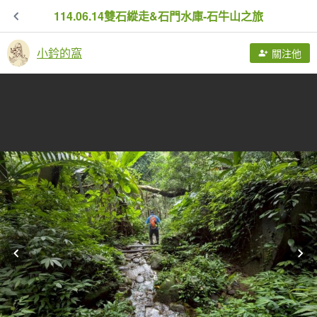
114.06.14雙石縱走&石門水庫-石牛山之旅
小鈐的窩
關注他