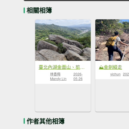
相關相簿
臺北內湖金面山、剪刀石
⛰金劍縱走
林香梅
2026-
yichun
202
Mandy Lin
05-26
作者其他相簿