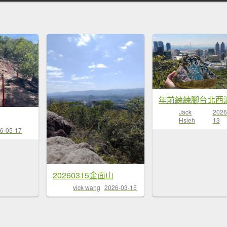
Jack
2026
Hsieh
13
6-05-17
20260315金面山
vick wang
2026-03-15