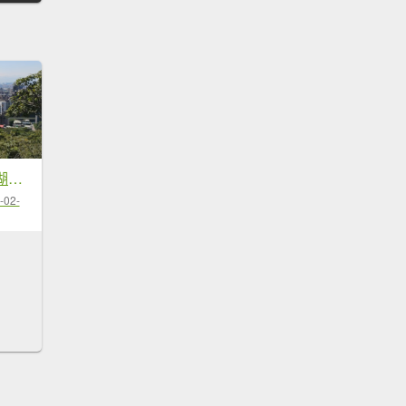
年前練練腳台北西湖近郊13連峰O型
-02-