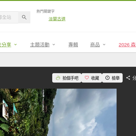
熱門關鍵字
淡蘭古道
友分享
主題活動
專輯
商品
2026
拍個手吧
收藏
檢舉