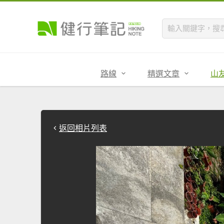
路線
精選文章
山
返回相片列表