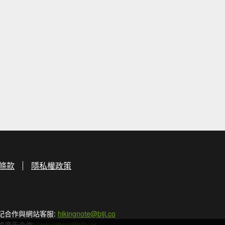
條款
隱私權政策
記合作與網站客服:
hikingnote@biji.co
牌廣告合作:
jacky.chen@h2u.ai