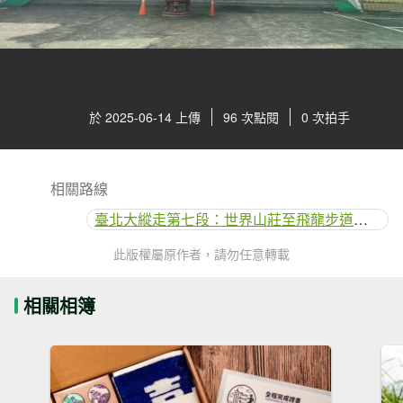
於 2025-06-14 上傳
96 次點閱
0 次拍手
相關路線
臺北大縱走第七段：世界山莊至飛龍步道政大後山
此版權屬原作者，請勿任意轉載
相關相簿