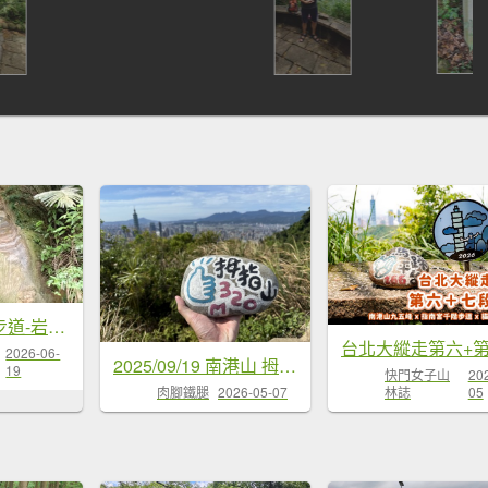
信義區虎山溪步道-岩刻佛像岩下路-四獸山步道-拇指山-南港山-九五峰-麗山橋口步道
台北大縱走第六+
2026-06-
2025/09/19 南港山 拇指山 四獸山連走
19
快門女子山
20
林誌
05
肉腳鐵腿
2026-05-07