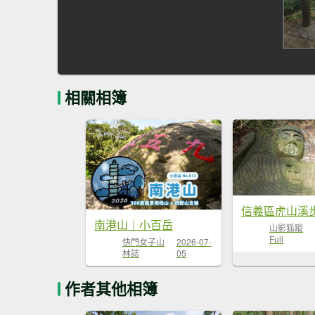
相關相簿
南港山｜小百岳
山影狐蹤
Fuli
快門女子山
2026-07-
林誌
05
作者其他相簿