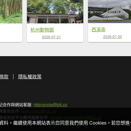
西溪南
杭州動物園
2026-07-20
2026-07-21
條款
隱私權政策
記合作與網站客服:
hikingnote@biji.co
牌廣告合作:
jacky.chen@h2u.ai
務或其他平台應用服務合作:
vincent.changchien@h2u.ai
關資料。繼續使用本網站表示您同意我們使用 Cookies。若您