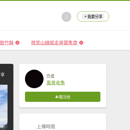
我要分享
 森遊竹縣
微笑山線縱走尋寶集章
分享
作者
風景收集
關注他
上傳時間