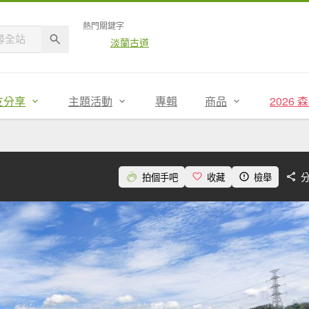
熱門關鍵字
淡蘭古道
友分享
主題活動
專輯
商品
2026
拍個手吧
收藏
檢舉