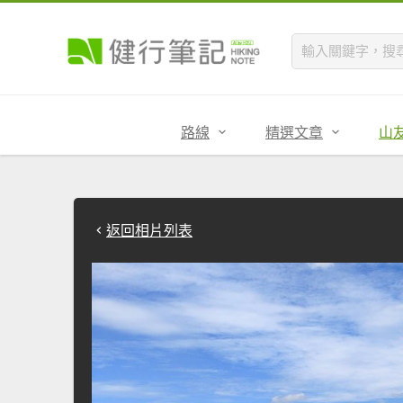
路線
精選文章
山
返回相片列表