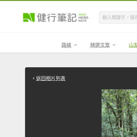
路線
精選文章
山
返回相片列表