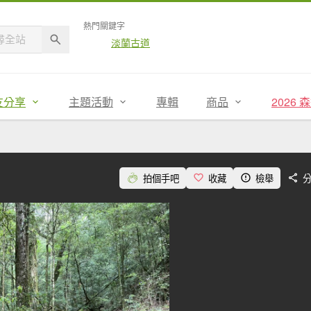
熱門關鍵字
淡蘭古道
友分享
主題活動
專輯
商品
2026
拍個手吧
收藏
檢舉