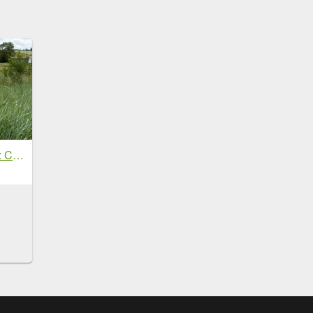
Via Francigena D2: Colle di Val d’Elsa-Monteriggio