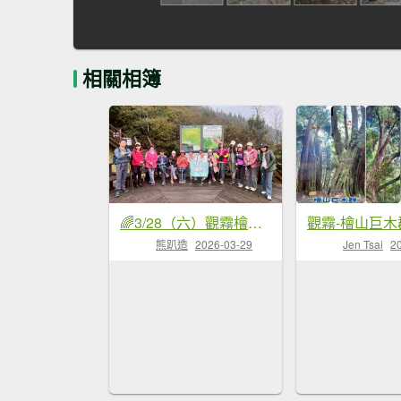
相關相簿
🌈3/28（六）觀霧檜山巨山步道×瀑布步道✨FB：熊熊趴爬走🌈
觀霧-檜山巨木
熊趴造
2026-03-29
Jen Tsai
2