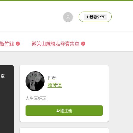
我要分享
 森遊竹縣
微笑山線縱走尋寶集章
分享
作者
蘿菠湯
人生真好玩
關注他