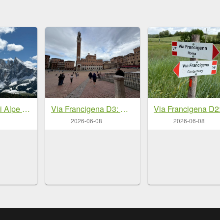
Dolomiti Ortisei Alpe Di Siusi
Via Francigena D3: monteriggioni-siena
2026-06-08
2026-06-08