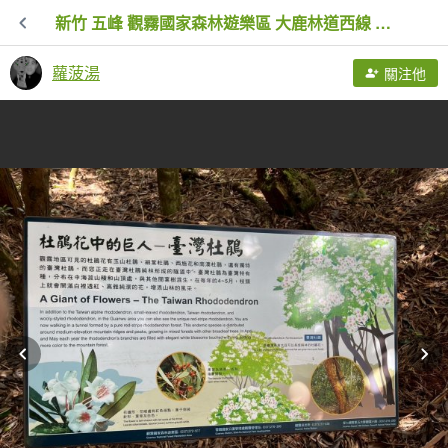
新竹 五峰 觀霧國家森林遊樂區 大鹿林道西線 榛山步道
蘿菠湯
關注他