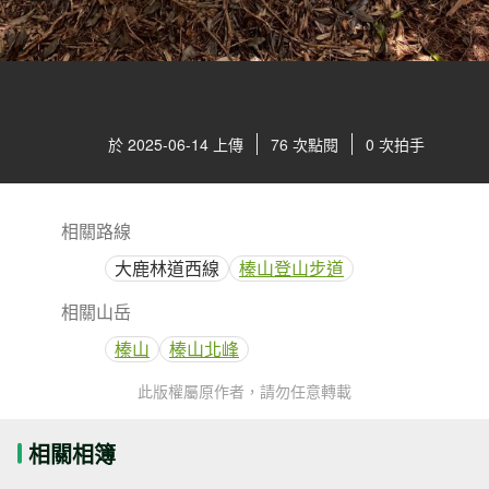
於 2025-06-14 上傳
76 次點閱
0 次拍手
相關路線
大鹿林道西線
榛山登山步道
相關山岳
榛山
榛山北峰
此版權屬原作者，請勿任意轉載
相關相簿