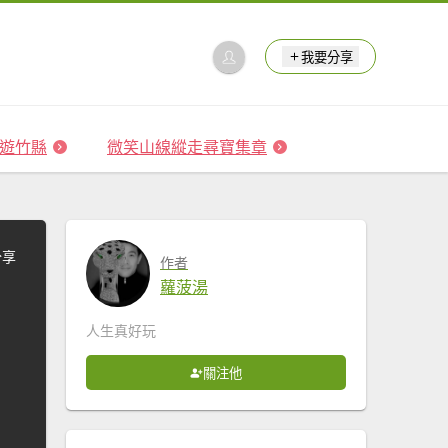
我要分享
 森遊竹縣
微笑山線縱走尋寶集章
分享
作者
蘿菠湯
人生真好玩
關注他