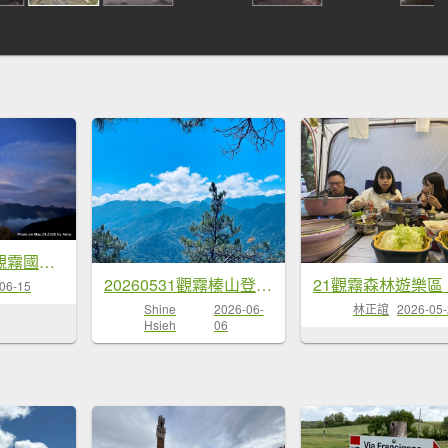
避暑勝地——觀霧國家公園六條步道完整介紹＋聖稜線＋飛碟雲＋滿天星星(銀河)＋夕照聖稜線＋雪山聖稜線
20260531觀霧榛山登山步道（榛山北峰+主峰+環形步道）
06-15
Shine
2026-06-
林正誼
2026-05
Hsieh
06