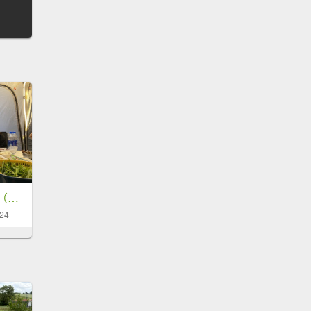
21觀霧森林遊樂區（榛山及檜山巨木步道）
-24