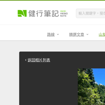
路線
精選文章
山
返回相片列表