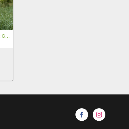
Via Francigena D2: Colle di Val d’Elsa-Monteriggio