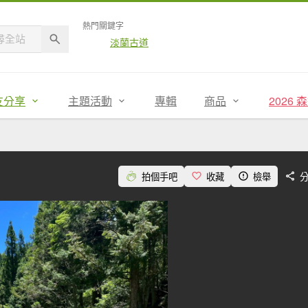
熱門關鍵字
淡蘭古道
友分享
主題活動
專輯
商品
2026
拍個手吧
收藏
檢舉