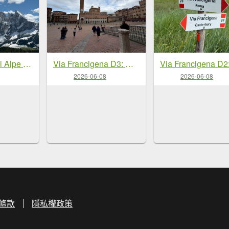
Dolomiti Ortisei Alpe Di Siusi
Via Francigena D3: monteriggioni-siena
2026-06-08
2026-06-08
條款
隱私權政策