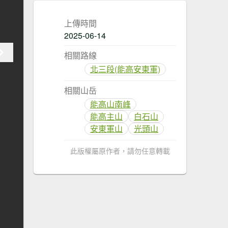
上傳時間
2025-06-14
相關路線
北三段(能高安東軍)
相關山岳
能高山南峰
能高主山
白石山
安東軍山
光頭山
此版權屬原作者，請勿任意轉載