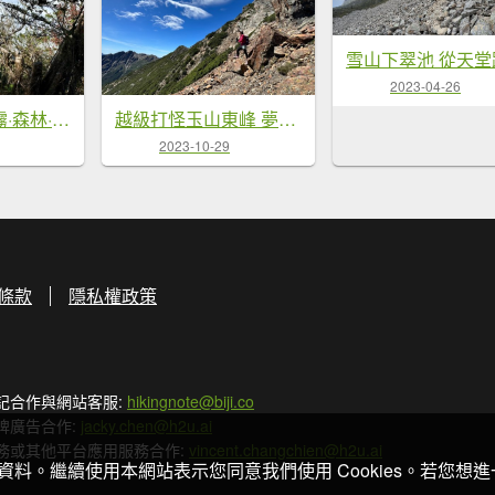
2023-04-26
加里山O繞 迷霧·森林·鐵道·雲海絢麗登場
越級打怪玉山東峰 夢幻雲朵相伴
2023-10-29
條款
隱私權政策
記合作與網站客服:
hikingnote@biji.co
牌廣告合作:
jacky.chen@h2u.ai
務或其他平台應用服務合作:
vincent.changchien@h2u.ai
關資料。繼續使用本網站表示您同意我們使用 Cookies。若您