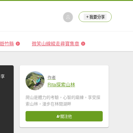
我要分享
 森遊竹縣
微笑山線縱走尋寶集章
分享
作者
Rita探索山林
爬山是體力的考驗，心智的磨練，享受探
索山林，漫步在林間湖畔
關注他