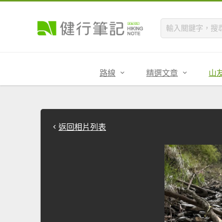
路線
精選文章
山
返回相片列表