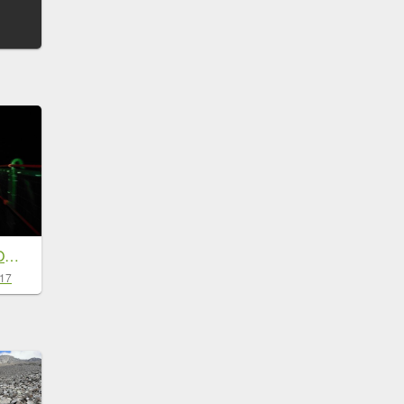
馬軍山探勘屯鹿池O繞2024年3月16日
-17