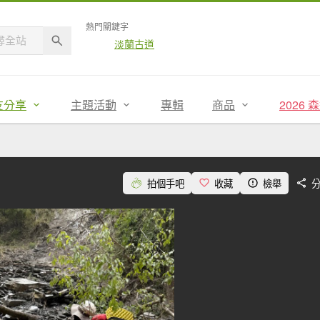
熱門關鍵字
淡蘭古道
友分享
主題活動
專輯
商品
2026
拍個手吧
收藏
檢舉