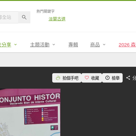
熱門關鍵字
淡蘭古道
友分享
主題活動
專輯
商品
2026
拍個手吧
收藏
檢舉