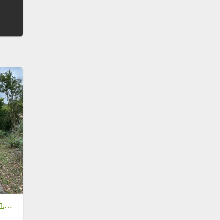
嶺頭觀日步道，西九分坑山O走