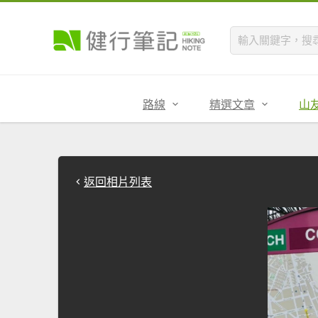
路線
精選文章
山
返回相片列表