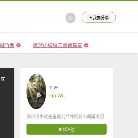
我要分享
 森遊竹縣
微笑山線縱走尋寶集章
分享
作者
lan Wu
假日沒事就是喜愛到戶外爬爬山曬曬太陽
關注他