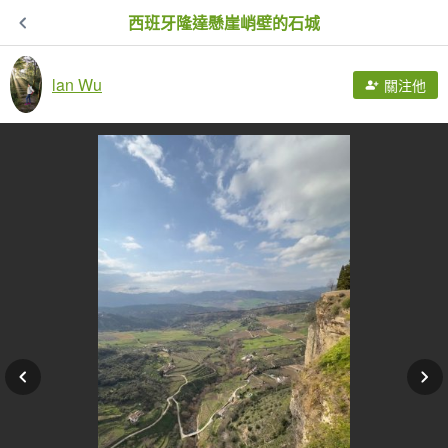
西班牙隆達懸崖峭壁的石城
lan Wu
關注他