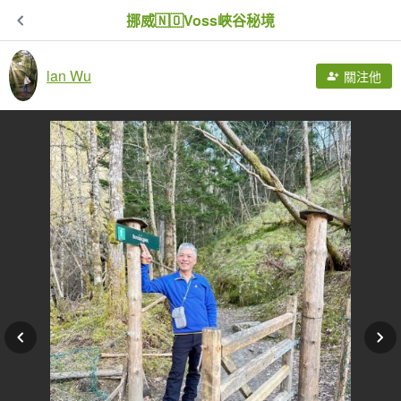
挪威🇳🇴Voss峽谷秘境
lan Wu
關注他