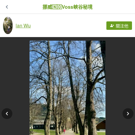
挪威🇳🇴Voss峽谷秘境
lan Wu
關注他