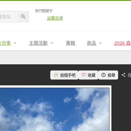
熱門關鍵字
淡蘭古道
友分享
主題活動
專輯
商品
2026
拍個手吧
收藏
檢舉