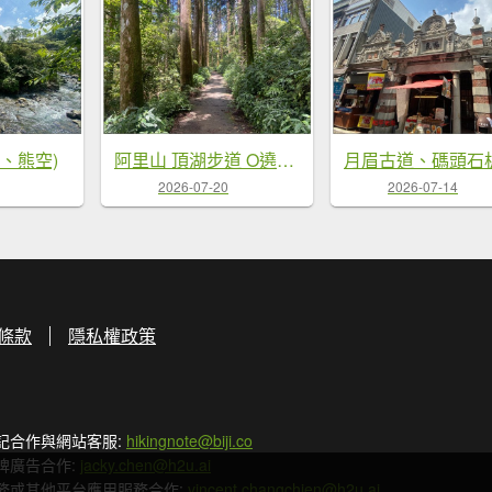
峽、熊空)
阿里山 頂湖步道 O遶一圈
2026-07-20
2026-07-14
條款
隱私權政策
記合作與網站客服:
hikingnote@biji.co
牌廣告合作:
jacky.chen@h2u.ai
務或其他平台應用服務合作:
vincent.changchien@h2u.ai