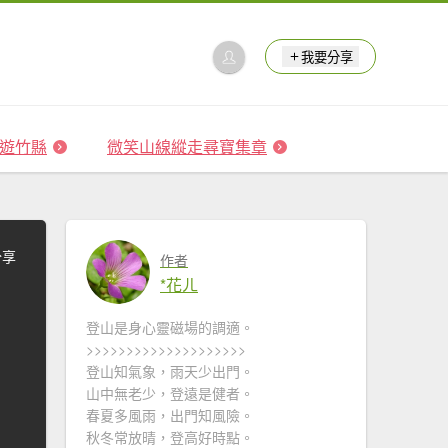
我要分享
 森遊竹縣
微笑山線縱走尋寶集章
分享
作者
*花ㄦ
登山是身心靈磁場的調適。
>>>>>>>>>>>>>>>>>>>>
登山知氣象，雨天少出門。
山中無老少，登遠是健者。
春夏多風雨，出門知風險。
秋冬常放晴，登高好時點。