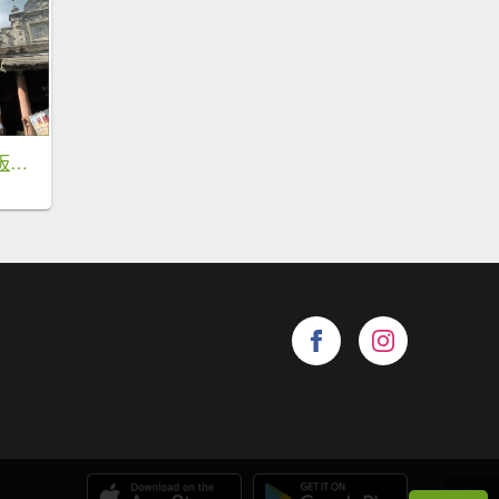
月眉古道、碼頭石板古道、大溪河濱步道 O型一圈