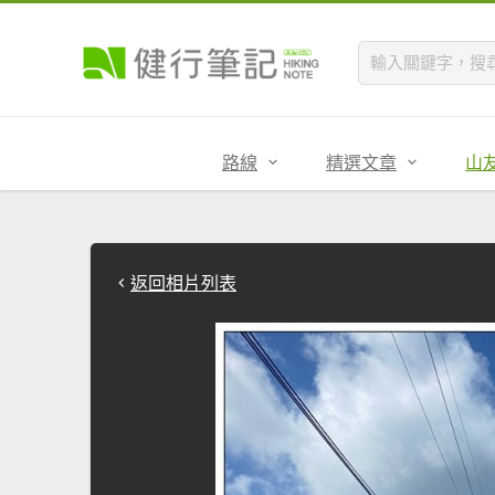
路線
精選文章
山
返回相片列表