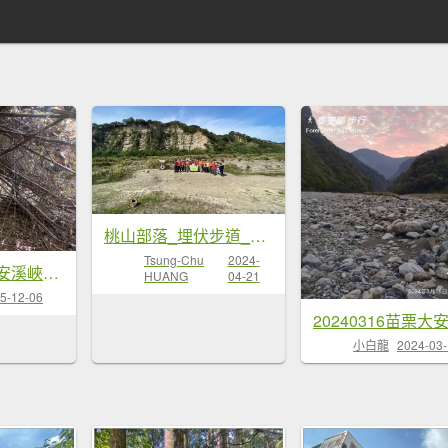
桃山部落_埋伏步道_彰化野外幹部訓練__20240420
Tsung-Chu
2024-
埋伏坪步道.大安溪峽谷.鯉魚潭水庫【該不會就這樣被廢棄了吧??】
HUANG
04-21
5-12-06
小白龍
2024-03