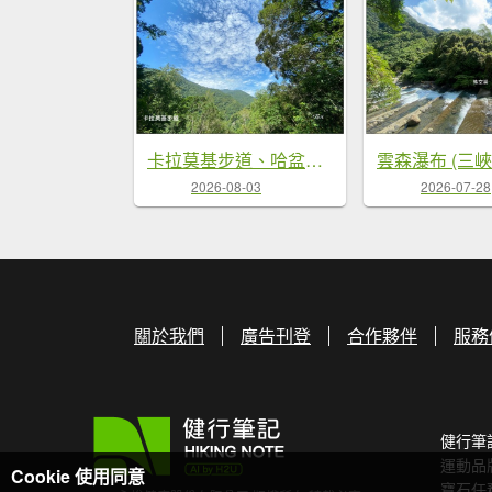
卡拉莫基步道、哈盆古道、波露南山 連走
雲森瀑布 (三
2026-08-03
2026-07-28
關於我們
廣告刊登
合作夥伴
服務
健行筆
運動品
Cookie 使用同意
寶石任