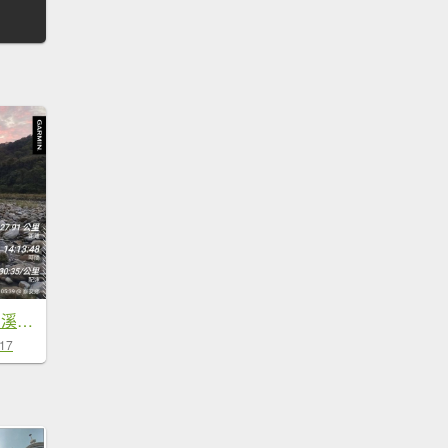
20240316苗栗大安溪三俠老松山、合流山、無名山
-17