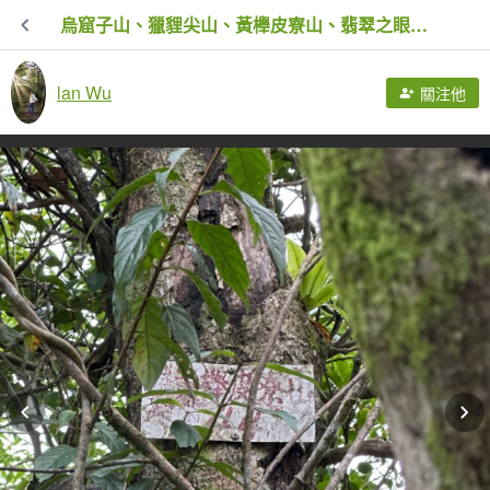
烏窟子山、獵貍尖山、黃櫸皮寮山、翡翠之眼O走
lan Wu
關注他