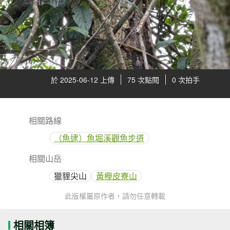
於 2025-06-12 上傳
75 次點閱
0 次拍手
相關路線
（魚逮）魚堀溪觀魚步道
相關山岳
獵貍尖山
黃櫸皮寮山
此版權屬原作者，請勿任意轉載
相關相簿