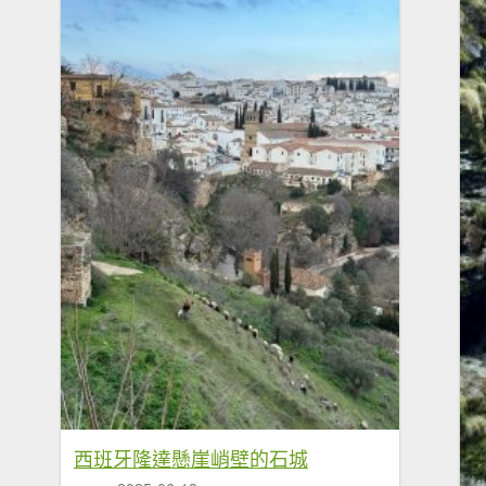
西班牙隆達懸崖峭壁的石城