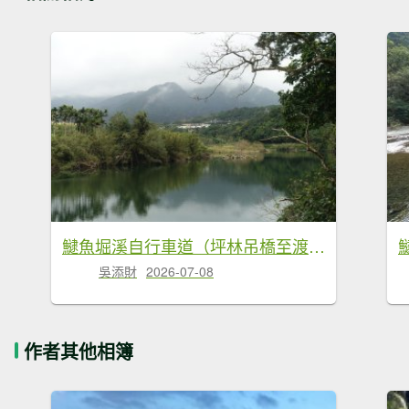
𩻸魚堀溪自行車道（坪林吊橋至渡南橋往返）
吳添財
2026-07-08
作者其他相簿